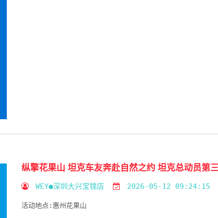
纵擎花果山 坦克车友奔赴自然之约 坦克总动员第
WEY●深圳大兴宝锦店
2026-05-12 09:24:15
活动地点:
惠州花果山