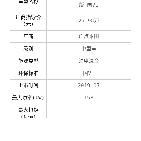
车型名称
版 国VI
厂商指导价
25.98万
(元)
厂商
广汽本田
级别
中型车
能源类型
油电混合
环保标准
国VI
上市时间
2019.07
最大功率(kW)
158
最大扭矩
-
(N·m)
发动机
2.0L 146马力 L4