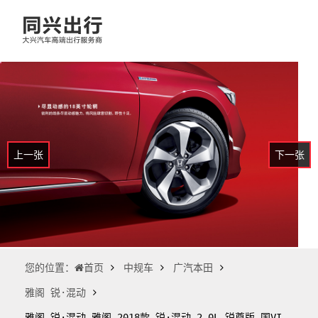
上一张
下一张
您的位置：
中规车
广汽本田
首页
雅阁 锐·混动
雅阁 锐·混动 雅阁 2018款 锐·混动 2.0L 锐尊版 国VI