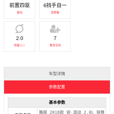
前置四驱
6挡手自一
驱动
变数箱
2.0
7
排量(L)
乘坐空间
车型详情
参数配置
基本参数
雅阁 2018款 锐·混动 2.0L 锐尊