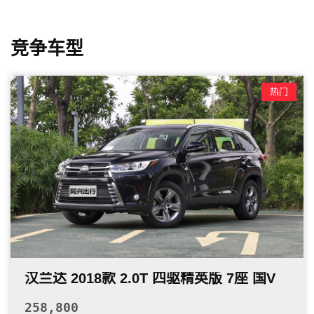
(m)
工信部综合油
耗
4.4
竞争车型
(L/100km)
实测油耗
热门
-
(L/100km)
整车质保
三年或10万公里
车身
长度(mm)
4893
宽度(mm)
1862
高度(mm)
1449
汉兰达 2018款 2.0T 四驱精英版 7座 国V
轴距(mm)
2830
258,800