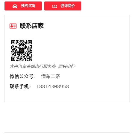
电动机(Ps)
184
预约试驾
咨询底价
变速箱
E-CVT无级变速
长*宽*高
联系店家
4893*1862*1449
(mm)
车身结构
4门5座三厢车
最高车速
-
(km/h)
大兴汽车高端出行服务商-同兴出行
官方0-
微信公众号:
懂车二帝
100km/h加速
-
(s)
联系手机:
18814308958
实测0-
100km/h加速
-
(s)
实测100-
0km/h制动
-